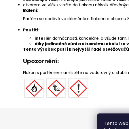
otvorem ve víčku vložte do flakonu několik dřevěných
Balení:
Parfém se dodává ve skleněném flakonu o objemu 85
Použití:
interiér
domácnosti, kanceláře, a všude tam, k
díky jedinečné vůni a vkusnému obalu lze v
Tento výrobek patří k nejvyšší řadě osvěžovačů 
Upozornění:
Flakon s parfémem umístěte na vodorovný a stabil
Z
á
Tento web 
p