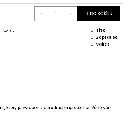
DO KOŠÍKU
Tisk
ifuzéry
Zeptat se
Sdílet
fém, který je vyroben z přírodních ingrediencí. Vůně vám