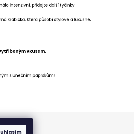
o intenzivní, přidejte další tyčinky
 krabička, která působí stylově a luxusně.
s vytříbeným vkusem.
římým slunečním paprskům!
ouhlasím