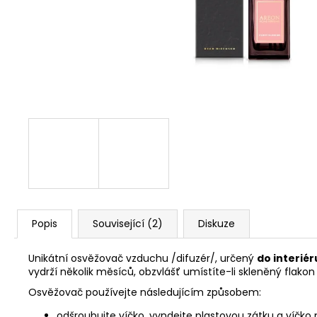
91 Kč
Popis
Související (2)
Diskuze
Unikátní osvěžovač vzduchu /difuzér/, určený
do interiér
vydrží několik měsíců, obzvlášť umístíte-li skleněný flak
Osvěžovač používejte následujícím způsobem:
odšroubujte víčko, vyndejte plastovou zátku a víčko