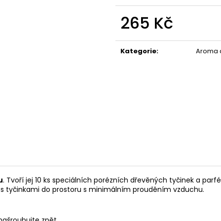
119 Kč
67 Kč
265 Kč
Měrná
cena:
Kategorie
:
Aroma d
u
. Tvoří jej 10 ks speciálních porézních dřevěných tyčinek a par
on s tyčinkami do prostoru s minimálním prouděním vzduchu.
 našroubujte zpět