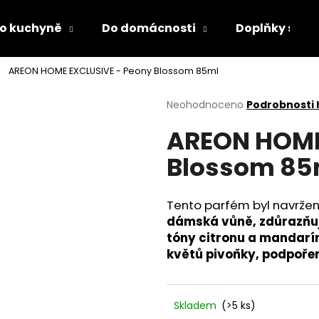
o kuchyně
Do domácnosti
Doplňky s LED
AREON HOME EXCLUSIVE - Peony Blossom 85ml
Co potřebujete najít?
Průměrné
Neohodnoceno
Podrobnosti
hodnocení
AREON HOME
produktu
HLEDAT
je
Blossom 85
0,0
z
5
Doporučujeme
hvězdiček.
Tento parfém byl navržen
dámská vůně, zdůrazňují
tóny citronu a mandarín
květů pivoňky, podpoře
Skladem
(>5 ks)
DĚTSKÁ LÁHEV NA PITÍ KIDS FUN
PÁNEVNÍ PROLOŽ