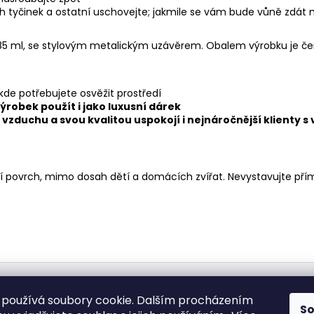
 tyčinek a ostatní uschovejte; jakmile se vám bude vůně zdát mál
 ml, se stylovým metalickým uzávěrem. Obalem výrobku je černá
de potřebujete osvěžit prostředí
ýrobek použít i jako luxusní dárek
vzduchu a svou kvalitou uspokojí i nejnáročnější klienty 
ní povrch, mimo dosah dětí a domácích zvířat. Nevystavujte p
Medic Czech
používá soubory cookie. Dalším procházením
S