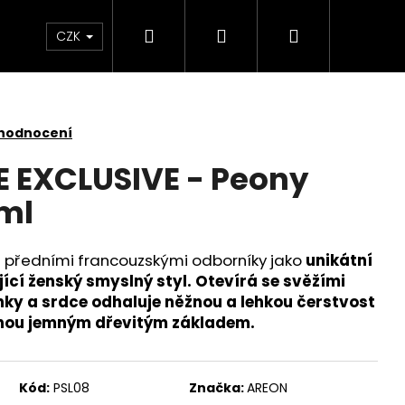
Hledat
Přihlášení
Nákupní
 světlem
Zdraví
Výprodej skladových zás
CZK
košík
 hodnocení
 EXCLUSIVE - Peony
ml
 předními francouzskými odborníky jako
unikátní
cí ženský smyslný styl. Otevírá se svěžími
ky a srdce odhaluje něžnou a lehkou čerstvost
nou jemným dřevitým základem.
Kód:
PSL08
Značka:
AREON
KY SADA 3 KUSY