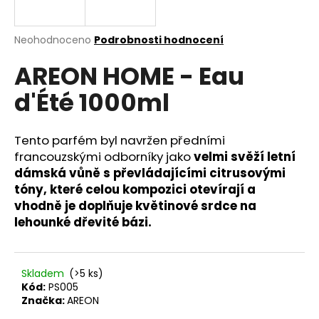
a
j
Průměrné
Neohodnoceno
Podrobnosti hodnocení
í
hodnocení
AREON HOME - Eau
produktu
t
je
?
d'Été 1000ml
0,0
z
5
hvězdiček.
Tento parfém byl navržen předními
francouzskými odborníky jako
velmi svěží letní
HLEDAT
dámská vůně s převládajícími citrusovými
tóny, které celou kompozici otevírají a
vhodně je doplňuje květinové srdce na
lehounké dřevité bázi.
D
o
p
o
Skladem
(>5 ks)
Kód:
PS005
r
Značka:
AREON
u