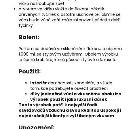
víčko našroubujte zpět
otvorem ve víčku vložte do flakonu několik
dřevěných tyčinek a ostatní uschovejte; jakmile se
vám bude vůně zdát málo intenzivní, přidejte další
tyčinky
Balení:
Parfém se dodává ve skleněném flakonu o objemu
1.000 ml, se stylovým uzávěrem. Obalem výrobku
je černá krabička, která působí stylově a luxusně.
Použití:
interiér
domácnosti, kanceláře, a všude
tam, kde potřebujete osvěžit prostředí
díky jedinečné vůni a vkusnému obalu lze
výrobek použít i jako luxusní dárek
Tento výrobek patří k nejvyšší řadě
osvěžovačů vzduchu a svou kvalitou uspokojí i
nejnáročnější klienty s vytříbeným vkusem.
Upozornění: