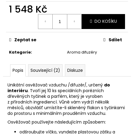
č
1 548 Kč
u
j
Měrná
e
DO KOŠÍKU
cena:
m
e
Zeptat se
Sdílet
PÁNEVNÍ
Kategorie
:
Aroma difuzéry
PROLOŽKY
SADA
3
Popis
Související (2)
Diskuze
KUSY
67
Kč
Unikátní osvěžovač vzduchu /difuzér/, určený
do
interiéru
. Tvoří jej 10 ks speciálních porézních
dřevěných tyčinek a parfém, který je vyroben
z přírodních ingrediencí. Vůně vám vydrží několik
měsíců, obzvlášť umístíte-li skleněný flakon s tyčinkami
do prostoru s minimálním prouděním vzduchu.
Osvěžovač používejte následujícím způsobem:
odšroubujte víčko, vyndejte plastovou zátku a