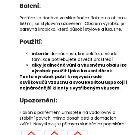
Balení:
Parfém se dodává ve skleněném flakonu o objemu
150 ml, se stylovým uzávěrem. Obalem výrobku je
barevná krabička, která působí stylově a luxusně.
Použití:
interiér
domácnosti, kanceláře, a všude
tam, kde potřebujete osvěžit prostředí
díky jedinečné vůni a vkusnému obalu lze
výrobek použít i jako luxusní dárek
Tento výrobek patří k nejvyšší řadě
osvěžovačů vzduchu a svou kvalitou uspokojí i
nejnáročnější klienty s vytříbeným vkusem.
Upozornění:
Flakon s parfémem umístěte na vodorovný a
stabilní povrch, mimo dosah dětí a domácích
zvířat. Nevystavujte přímým slunečním paprskům!