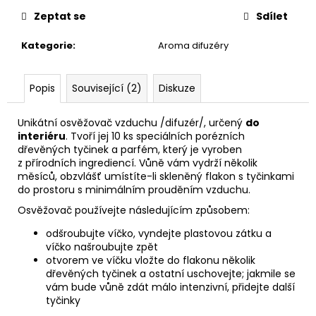
č
u
Zeptat se
Sdílet
j
Kategorie
:
Aroma difuzéry
e
m
e
Popis
Související (2)
Diskuze
DĚTSKÁ
Unikátní osvěžovač vzduchu /difuzér/, určený
do
LÁHEV
interiéru
. Tvoří jej 10 ks speciálních porézních
NA
dřevěných tyčinek a parfém, který je vyroben
PITÍ
z přírodních ingrediencí. Vůně vám vydrží několik
KIDS
měsíců, obzvlášť umístíte-li skleněný flakon s tyčinkami
FUN
do prostoru s minimálním prouděním vzduchu.
119
Osvěžovač používejte následujícím způsobem:
Kč
odšroubujte víčko, vyndejte plastovou zátku a
víčko našroubujte zpět
otvorem ve víčku vložte do flakonu několik
dřevěných tyčinek a ostatní uschovejte; jakmile se
vám bude vůně zdát málo intenzivní, přidejte další
tyčinky