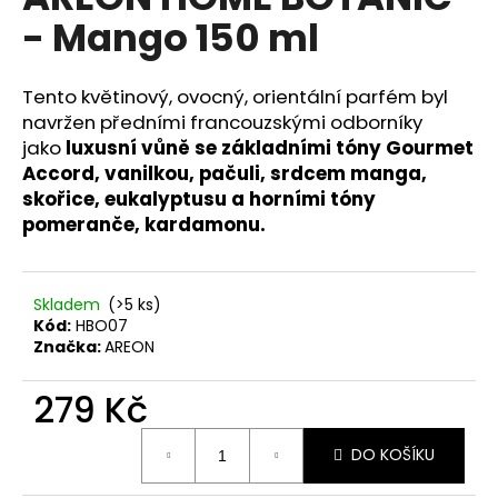
je
a
- Mango 150 ml
0,0
z
j
5
í
hvězdiček.
Tento květinový, ovocný, orientální parfém byl
t
navržen předními francouzskými odborníky
?
jako
luxusní vůně se základními tóny Gourmet
Accord, vanilkou, pačuli, srdcem manga,
skořice, eukalyptusu a horními tóny
pomeranče, kardamonu.
HLEDAT
Skladem
(>5 ks)
Kód:
HBO07
Značka:
AREON
D
o
279 Kč
p
o
Měrná
r
DO KOŠÍKU
cena:
u