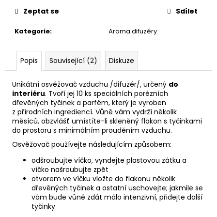
č
u
Zeptat se
Sdílet
j
Kategorie
:
Aroma difuzéry
e
m
e
Popis
Související (2)
Diskuze
DĚTSKÁ
Unikátní osvěžovač vzduchu /difuzér/, určený
do
LÁHEV
interiéru
. Tvoří jej 10 ks speciálních porézních
NA
dřevěných tyčinek a parfém, který je vyroben
PITÍ
z přírodních ingrediencí. Vůně vám vydrží několik
KIDS
měsíců, obzvlášť umístíte-li skleněný flakon s tyčinkami
FUN
do prostoru s minimálním prouděním vzduchu.
119
Osvěžovač používejte následujícím způsobem:
Kč
odšroubujte víčko, vyndejte plastovou zátku a
víčko našroubujte zpět
otvorem ve víčku vložte do flakonu několik
dřevěných tyčinek a ostatní uschovejte; jakmile se
vám bude vůně zdát málo intenzivní, přidejte další
tyčinky