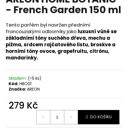
je
a
- French Garden 150 ml
0,0
z
j
5
í
hvězdiček.
Tento parfém byl navržen předními
t
francouzskými odborníky jako
luxusní vůně se
?
základními tóny suchého dřeva, mechu a
pižma, srdcem rajčatového listu, broskve a
horními tóny ovoce, grapefruitu, citrónu,
mandarinky.
HLEDAT
Skladem
(>5 ks)
Kód:
HBO01
Značka:
AREON
D
o
279 Kč
p
o
Měrná
r
DO KOŠÍKU
cena:
u