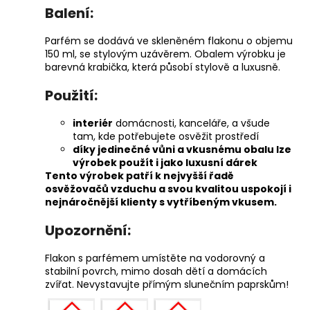
Balení:
Parfém se dodává ve skleněném flakonu o objemu
150 ml, se stylovým uzávěrem. Obalem výrobku je
barevná krabička, která působí stylově a luxusně.
Použití:
interiér
domácnosti, kanceláře, a všude
tam, kde potřebujete osvěžit prostředí
díky jedinečné vůni a vkusnému obalu lze
výrobek použít i jako luxusní dárek
Tento výrobek patří k nejvyšší řadě
osvěžovačů vzduchu a svou kvalitou uspokojí i
nejnáročnější klienty s vytříbeným vkusem.
Upozornění:
Flakon s parfémem umístěte na vodorovný a
stabilní povrch, mimo dosah dětí a domácích
zvířat. Nevystavujte přímým slunečním paprskům!