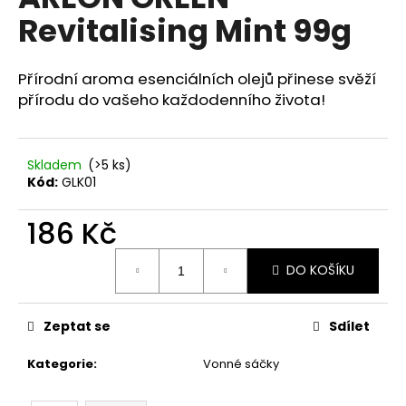
je
a
Revitalising Mint 99g
0,0
z
j
5
í
hvězdiček.
Přírodní aroma esenciálních olejů přinese svěží
t
přírodu do vašeho každodenního života!
?
Skladem
(>5 ks)
Kód:
GLK01
HLEDAT
186 Kč
Měrná
DO KOŠÍKU
cena:
D
o
p
Zeptat se
Sdílet
o
Kategorie
:
Vonné sáčky
r
u