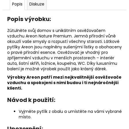
č
Popis
Diskuze
u
j
Popis výrobku:
e
m
Zútulněte svůj domov s unikátním osvěžovačem
e
vzduchu Areon Nature Premium. Jemná přírodní vůně
okouzlí vaše smysly a rozpustí všechny starosti. Látkové
pytlíky Areon jsou naplněny sušenými lístky a obohaceny
PÁNEVNÍ
o pravé přírodní esence. Osvěžovač je vhodný pro
PROLOŽKY
zpříjemnění vzduchu v menších prostorech – interiér
SADA
auta, šatní skříň, ložnice, koupelna, WC. Díky luxusnímu
3
KUSY
balení je možné výrobek použít jako krásný dárek.
67
Výrobky Areon patří mezi nejkvalitnější osvěžovače
Kč
vzduchu a spokojeni s nimi budou i ti nejnáročnější
klienti.
Návod k použití:
Vyjměte pytlík z obalu a umístěte na vámi vybrané
místo.
Upozornění: