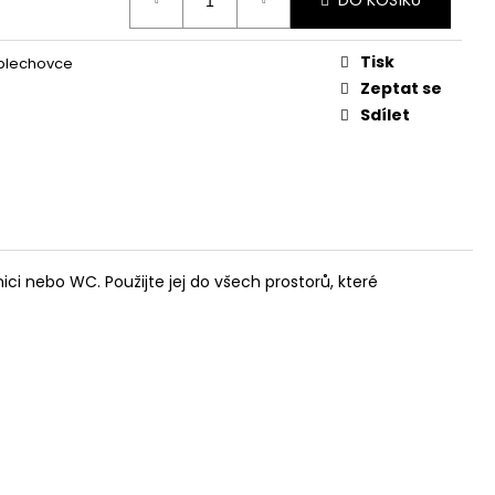
DO KOŠÍKU
L
Tisk
 plechovce
Zeptat se
Sdílet
ici nebo WC. Použijte jej do všech prostorů, které