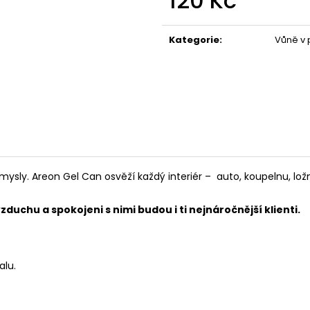
120 Kč
POUZDRU 1000M
67 Kč
Měrná
219 Kč
cena:
Kategorie
:
Vůně v
mysly. Areon Gel Can osvěží každý interiér – auto, koupelnu, ložn
duchu a spokojeni s nimi budou i ti nejnáročnější klienti.
alu.