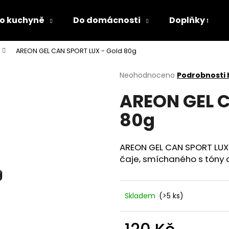
o kuchyně
Do domácnosti
Doplňky s LED
AREON GEL CAN SPORT LUX - Gold 80g
Co potřebujete najít?
Průměrné
Neohodnoceno
Podrobnosti
hodnocení
AREON GEL C
produktu
HLEDAT
je
80g
0,0
z
5
Doporučujeme
hvězdiček.
AREON GEL CAN SPORT LUX 
čaje, smíchaného s tóny 
Skladem
(>5 ks)
PÁNEVNÍ PROLOŽKY SADA 3 KUSY
LÁHEV NA PITÍ 