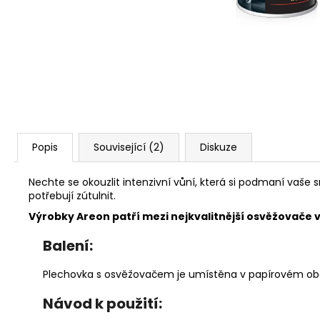
119 Kč
Popis
Související (2)
Diskuze
Nechte se okouzlit intenzivní vůní, která si podmaní vaše s
potřebují zútulnit.
Výrobky Areon patří mezi nejkvalitnější osvěžovače vz
Balení:
Plechovka s osvěžovačem je umístěna v papírovém ob
Návod k použití: