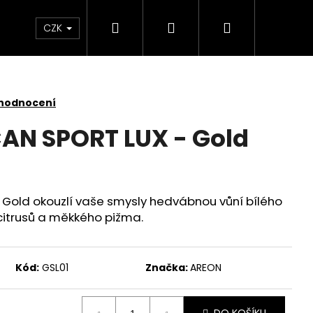
Hledat
Přihlášení
Nákupní
 světlem
Zdraví
Výprodej skladových zás
CZK
košík
 hodnocení
AN SPORT LUX - Gold
Gold okouzlí vaše smysly hedvábnou vůní bílého
citrusů a měkkého pižma.
Kód:
GSL01
Značka:
AREON
SKLENĚNÁ V OCHRANNÉM