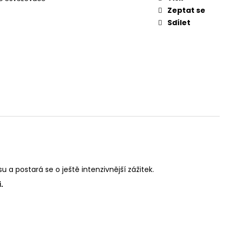
L
Zeptat se
Sdílet
 postará se o ještě intenzivnější zážitek.
.