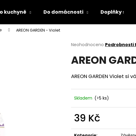
o kuchyně
Do domácnosti
Doplňky s LED
e
AREON GARDEN - Violet
Co potřebujete najít?
Průměrné
Neohodnoceno
Podrobnosti
hodnocení
AREON GARDE
produktu
HLEDAT
je
0,0
z
AREON GARDEN Violet si vás
5
Doporučujeme
hvězdiček.
Skladem
(>5 ks)
39 Kč
Měrná
PÁNEVNÍ PROLOŽKY SADA 3 KUSY
LÁHEV NA PITÍ 
cena:
Kategorie
:
Závěsn