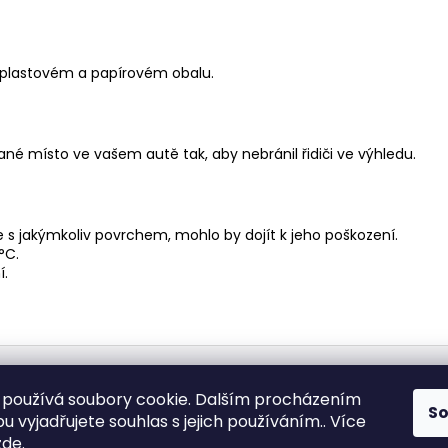
 plastovém a papírovém obalu.
né místo ve vašem autě tak, aby nebránil řidiči ve výhledu.
 s jakýmkoliv povrchem, mohlo by dojít k jeho poškození.
°C.
í.
Medic Czech
používá soubory cookie. Dalším procházením
S
 vyjadřujete souhlas s jejich používáním.. Více
zde
.