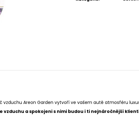
POUZDRU 1000M
67 Kč
219 Kč
č vzduchu Areon Garden vytvoří ve vašem autě atmosféru luxusu a
vzduchu a spokojeni s nimi budou i ti nejnáročnější klienti