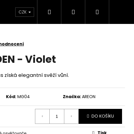
Hledat
Přihlášení
Nákupní
 světlem
Zdraví
Výprodej skladových zás
CZK
košík
 hodnocení
N - Violet
 získá elegantní svěží vůní.
Kód:
MG04
Značka:
AREON
DO KOŠÍKU
SKLENĚNÁ V OCHRANNÉM
Tisk
é osvěžovače