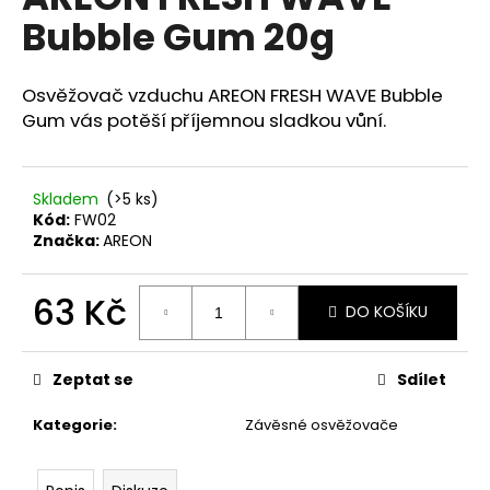
je
a
Bubble Gum 20g
0,0
z
j
5
í
hvězdiček.
Osvěžovač vzduchu AREON FRESH WAVE Bubble
t
Gum vás potěší příjemnou sladkou vůní.
?
Skladem
(>5 ks)
Kód:
FW02
Značka:
AREON
HLEDAT
63 Kč
DO KOŠÍKU
Měrná
D
cena:
o
Zeptat se
Sdílet
p
o
Kategorie
:
Závěsné osvěžovače
r
u