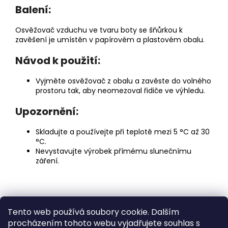
Balení:
Osvěžovač vzduchu ve tvaru boty se šňůrkou k
zavěšení je umístěn v papírovém a plastovém obalu.
Návod k použití:
Vyjměte osvěžovač z obalu a zavěste do volného
prostoru tak, aby neomezoval řidiče ve výhledu.
Upozornění:
Skladujte a používejte při teplotě mezi 5 °C až 30
°C.
Nevystavujte výrobek přímému slunečnímu
záření.
Z
Tento web používá soubory cookie. Dalším
á
Medic Czech
procházením tohoto webu vyjadřujete souhlas s