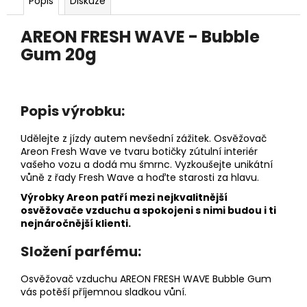
č
Popis
Diskuze
u
j
AREON FRESH WAVE - Bubble
e
Gum 20g
m
e
Popis výrobku:
PÁNEVNÍ
PROLOŽKY
Udělejte z jízdy autem nevšední zážitek. Osvěžovač
SADA
3
Areon Fresh Wave ve tvaru botičky zútulní interiér
KUSY
vašeho vozu a dodá mu šmrnc. Vyzkoušejte unikátní
vůně z řady Fresh Wave a hoďte starosti za hlavu.
67
Kč
Výrobky Areon patří mezi nejkvalitnější
osvěžovače vzduchu a spokojeni s nimi budou i ti
nejnáročnější klienti.
Složení parfému:
Osvěžovač vzduchu AREON FRESH WAVE Bubble Gum
vás potěší příjemnou sladkou vůní.