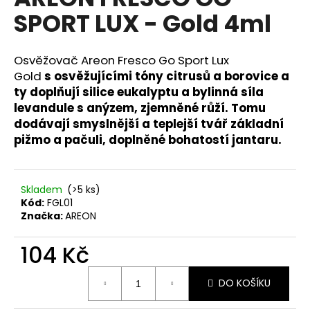
je
a
SPORT LUX - Gold 4ml
0,0
z
j
5
í
hvězdiček.
Osvěžovač Areon Fresco Go Sport Lux
t
Gold
s
osvěžujícími tóny citrusů a borovice a
?
ty doplňují silice eukalyptu a bylinná síla
levandule s anýzem, zjemněné růží. Tomu
dodávají smyslnější a teplejší tvář základní
pižmo a pačuli, doplněné bohatostí jantaru.
HLEDAT
Skladem
(>5 ks)
Kód:
FGL01
Značka:
AREON
D
o
104 Kč
p
o
Měrná
r
DO KOŠÍKU
cena:
u