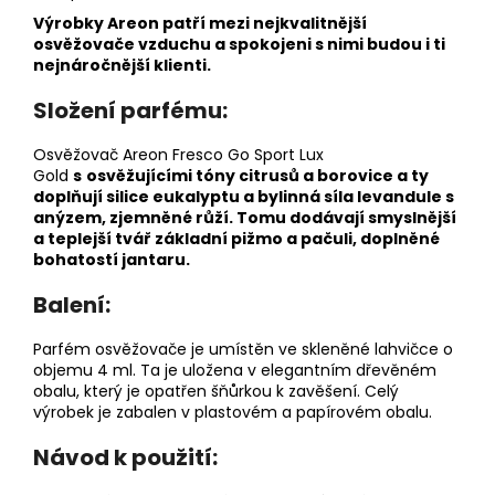
Výrobky Areon patří mezi nejkvalitnější
osvěžovače vzduchu a spokojeni s nimi budou i ti
nejnáročnější klienti.
Složení parfému:
Osvěžovač Areon Fresco Go Sport Lux
Gold
s
osvěžujícími tóny citrusů a borovice a ty
doplňují silice eukalyptu a bylinná síla levandule s
anýzem, zjemněné růží. Tomu dodávají smyslnější
a teplejší tvář základní pižmo a pačuli, doplněné
bohatostí jantaru.
Balení:
Parfém osvěžovače je umístěn ve skleněné lahvičce o
objemu 4 ml. Ta je uložena v elegantním dřevěném
obalu, který je opatřen šňůrkou k zavěšení. Celý
výrobek je zabalen v plastovém a papírovém obalu.
Návod k použití: