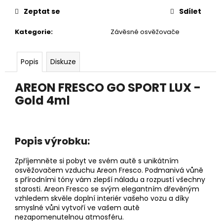
č
u
Zeptat se
Sdílet
j
Kategorie
:
Závěsné osvěžovače
e
m
e
Popis
Diskuze
DĚTSKÁ
AREON FRESCO GO SPORT LUX -
LÁHEV
Gold 4ml
NA
PITÍ
KIDS
FUN
119
Popis výrobku:
Kč
Zpříjemněte si pobyt ve svém autě s unikátním
osvěžovačem vzduchu Areon Fresco. Podmanivá vůně
s přírodními tóny vám zlepší náladu a rozpustí všechny
starosti. Areon Fresco se svým elegantním dřevěným
vzhledem skvěle doplní interiér vašeho vozu a díky
smyslné vůni vytvoří ve vašem autě
nezapomenutelnou atmosféru.