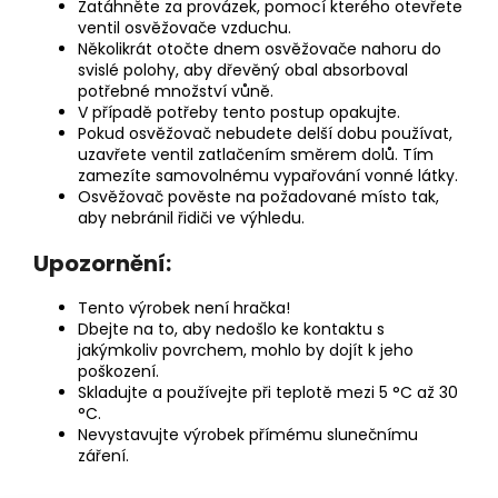
Zatáhněte za provázek, pomocí kterého otevřete
ventil osvěžovače vzduchu.
Několikrát otočte dnem osvěžovače nahoru do
svislé polohy, aby dřevěný obal absorboval
potřebné množství vůně.
V případě potřeby tento postup opakujte.
Pokud osvěžovač nebudete delší dobu používat,
uzavřete ventil zatlačením směrem dolů. Tím
zamezíte samovolnému vypařování vonné látky.
Osvěžovač pověste na požadované místo tak,
aby nebránil řidiči ve výhledu.
Upozornění:
Tento výrobek není hračka!
Dbejte na to, aby nedošlo ke kontaktu s
jakýmkoliv povrchem, mohlo by dojít k jeho
poškození.
Skladujte a používejte při teplotě mezi 5 °C až 30
°C.
Nevystavujte výrobek přímému slunečnímu
záření.