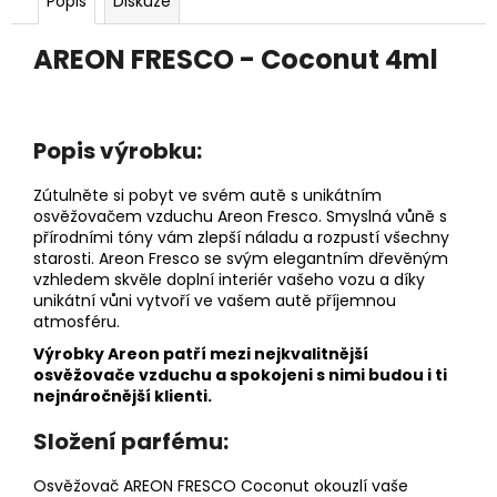
č
Popis
Diskuze
u
j
AREON FRESCO - Coconut 4ml
e
m
e
Popis výrobku:
DĚTSKÁ
Zútulněte si pobyt ve svém autě s unikátním
LÁHEV
osvěžovačem vzduchu Areon Fresco. Smyslná vůně s
NA
přírodními tóny vám zlepší náladu a rozpustí všechny
PITÍ
starosti. Areon Fresco se svým elegantním dřevěným
KIDS
vzhledem skvěle doplní interiér vašeho vozu a díky
FUN
unikátní vůni vytvoří ve vašem autě příjemnou
119
atmosféru.
Kč
Výrobky Areon patří mezi nejkvalitnější
osvěžovače vzduchu a spokojeni s nimi budou i ti
nejnáročnější klienti.
Složení parfému:
Osvěžovač AREON FRESCO Coconut okouzlí vaše