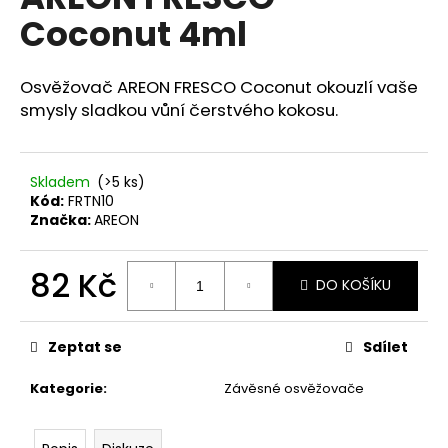
je
a
Coconut 4ml
0,0
z
j
5
í
hvězdiček.
Osvěžovač AREON FRESCO Coconut okouzlí vaše
t
smysly sladkou vůní čerstvého kokosu.
?
Skladem
(>5 ks)
Kód:
FRTN10
Značka:
AREON
HLEDAT
82 Kč
DO KOŠÍKU
Měrná
D
cena:
o
Zeptat se
Sdílet
p
o
Kategorie
:
Závěsné osvěžovače
r
u