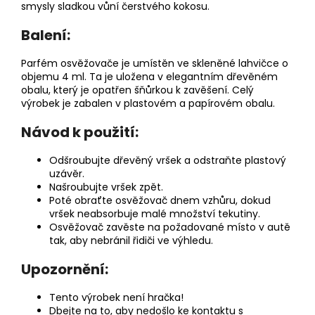
smysly sladkou vůní čerstvého kokosu.
Balení:
Parfém osvěžovače je umístěn ve skleněné lahvičce o
objemu 4 ml. Ta je uložena v elegantním dřevěném
obalu, který je opatřen šňůrkou k zavěšení. Celý
výrobek je zabalen v plastovém a papírovém obalu.
Návod k použití:
Odšroubujte dřevěný vršek a odstraňte plastový
uzávěr.
Našroubujte vršek zpět.
Poté obraťte osvěžovač dnem vzhůru, dokud
vršek neabsorbuje malé množství tekutiny.
Osvěžovač zavěste na požadované místo v autě
tak, aby nebránil řidiči ve výhledu.
Upozornění:
Tento výrobek není hračka!
Dbejte na to, aby nedošlo ke kontaktu s