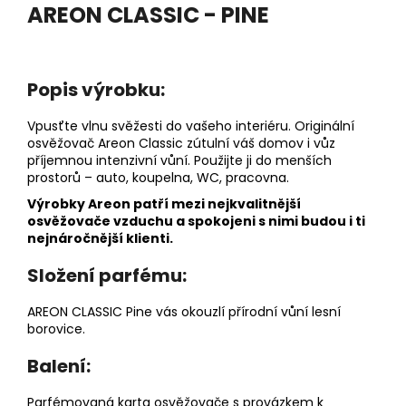
č
AREON CLASSIC - PINE
u
j
e
m
Popis výrobku:
e
Vpusťte vlnu svěžesti do vašeho interiéru. Originální
osvěžovač Areon Classic zútulní váš domov i vůz
DĚTSKÁ
příjemnou intenzivní vůní. Použijte ji do menších
LÁHEV
prostorů – auto, koupelna, WC, pracovna.
NA
PITÍ
Výrobky Areon patří mezi nejkvalitnější
KIDS
osvěžovače vzduchu a spokojeni s nimi budou i ti
FUN
nejnáročnější klienti.
119
Kč
Složení parfému:
AREON CLASSIC Pine vás okouzlí přírodní vůní lesní
borovice.
Balení:
Parfémovaná karta osvěžovače s provázkem k