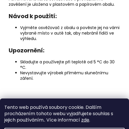
zavěšení je uložena v plastovém a papírovém obalu.
Návod k použití:
Vyjměte osvěžovač z obalu a pověste jej na vámi
vybrané místo v autě tak, aby nebránil řidiči ve
výhledu.
Upozornění:
Skladujte a používejte při teplotě od 5 °C do 30
°C.
Nevystavujte výrobek přímému slunečnímu
záření.
Z
Tento web používá soubory cookie. Dalším
á
Medic Czech
procházením tohoto webu vyjadřujete souhlas s
p
jejich používáním.. Více informací
zde
.
a