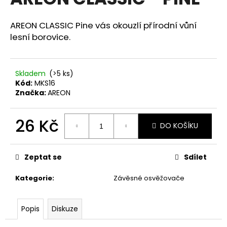
je
a
0,0
z
j
AREON CLASSIC Pine vás okouzlí přírodní vůní
5
lesní borovice.
í
hvězdiček.
t
?
Skladem
(>5 ks)
Kód:
MKS16
Značka:
AREON
HLEDAT
26 Kč
DO KOŠÍKU
Měrná
cena:
Zeptat se
Sdílet
D
o
Kategorie
:
Závěsné osvěžovače
p
o
r
Popis
Diskuze
u