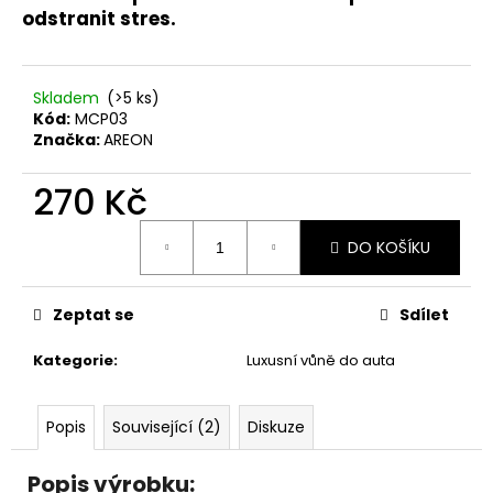
č
odstranit stres.
u
j
e
m
Skladem
(>5 ks)
Kód:
MCP03
e
Značka:
AREON
DĚTSKÁ
270 Kč
LÁHEV
NA
Měrná
PITÍ
DO KOŠÍKU
cena:
KIDS
FUN
119
Zeptat se
Sdílet
Kč
Kategorie
:
Luxusní vůně do auta
Popis
Související (2)
Diskuze
Popis výrobku: