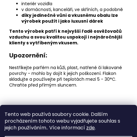
interiér vozidla
v domácnosti, kanceláři, ve skříních, a podobně
díky jedinečné vůni a vkusnému obalu lze
výrobek použít i jako luxusní dárek
Tento výrobek patří k nejvyšší řadě osvěžovačů
vzduchu a svou kvalitou uspokojí i nejnáročnější
klienty s vytříbeným vkusem.
Upozornění:
Nestříkejte parfém na kůži, plast, natřené či lakované
povrchy - mohlo by dojít k jejich poškození. Flakon
skladujte a používejte při teplotách mezi 5 - 30°C.
Chraňte před přímým sluncem.
Z
Tento web používá soubory cookie. Dalším
á
Medic Czech
procházením tohoto webu vyjadřujete souhlas s
p
jejich používáním.. Více informací
zde
.
a