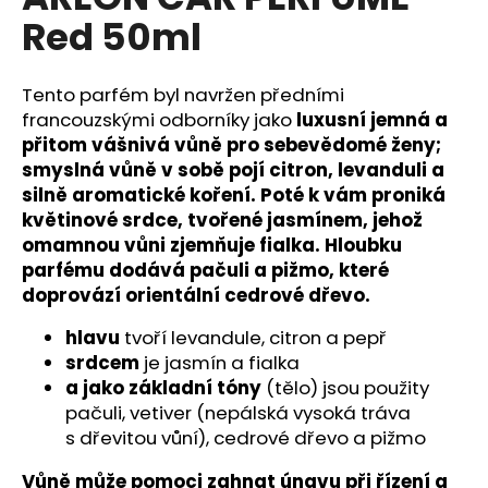
je
a
Red 50ml
0,0
z
j
5
í
hvězdiček.
Tento parfém byl navržen předními
t
francouzskými odborníky jako
luxusní jemná a
?
přitom vášnivá vůně pro sebevědomé ženy;
smyslná vůně v sobě pojí citron, levanduli a
silně aromatické koření. Poté k vám proniká
květinové srdce, tvořené jasmínem, jehož
omamnou vůni zjemňuje fialka. Hloubku
HLEDAT
parfému dodává pačuli a pižmo, které
doprovází orientální cedrové dřevo.
hlavu
tvoří levandule, citron a pepř
D
srdcem
je jasmín a fialka
o
a jako základní tóny
(tělo) jsou použity
p
pačuli, vetiver (nepálská vysoká tráva
o
s dřevitou vůní), cedrové dřevo a pižmo
r
u
Vůně může pomoci zahnat únavu při řízení a