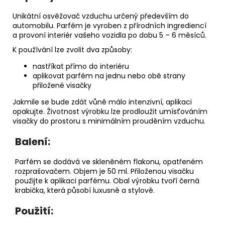
Unikátní osvěžovač vzduchu určený především do
automobilu. Parfém je vyroben z přírodních ingrediencí
a provoní interiér vašeho vozidla po dobu 5 – 6 měsíců.
K používání lze zvolit dva způsoby:
nastříkat přímo do interiéru
aplikovat parfém na jednu nebo obě strany
přiložené visačky
Jakmile se bude zdát vůně málo intenzivní, aplikaci
opakujte. Životnost výrobku lze prodloužit umísťováním
visačky do prostoru s minimálním prouděním vzduchu.
Balení:
Parfém se dodává ve skleněném flakonu, opatřeném
rozprašovačem. Objem je 50 ml. Přiloženou visačku
použijte k aplikaci parfému. Obal výrobku tvoří černá
krabička, která působí luxusně a stylově.
Použití: