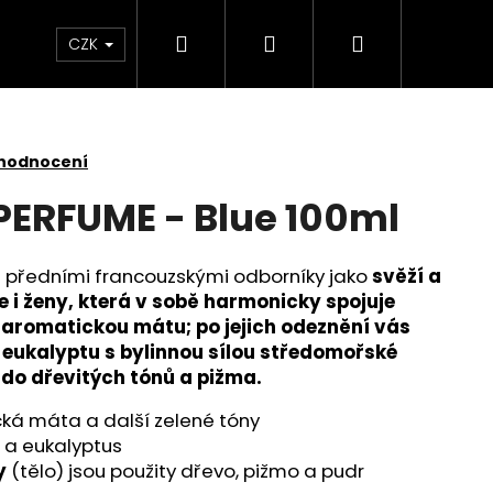
Hledat
Přihlášení
Nákupní
 světlem
Zdraví
Výprodej skladových zás
CZK
košík
 hodnocení
ERFUME - Blue 100ml
 předními francouzskými odborníky jako
svěží a
 i ženy, která v sobě harmonicky spojuje
a aromatickou mátu; po jejich odeznění vás
e eukalyptu s bylinnou sílou středomořské
do dřevitých tónů a pižma.
cká máta a další zelené tóny
e a eukalyptus
y
(tělo) jsou použity dřevo, pižmo a pudr
SKLENĚNÁ V OCHRANNÉM