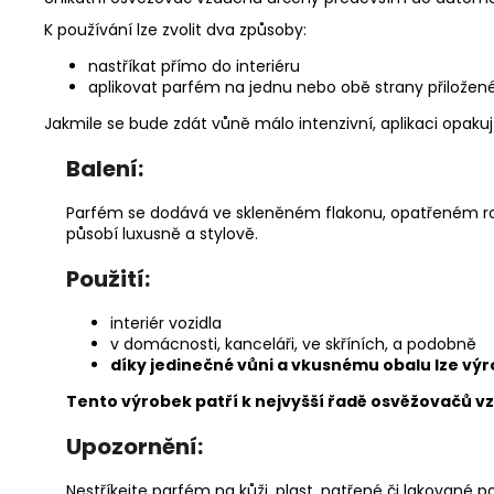
K používání lze zvolit dva způsoby:
nastříkat přímo do interiéru
aplikovat parfém na jednu nebo obě strany přiložené
Jakmile se bude zdát vůně málo intenzivní, aplikaci opak
Balení:
Parfém se dodává ve skleněném flakonu, opatřeném rozpr
působí luxusně a stylově.
Použití:
interiér vozidla
v domácnosti, kanceláři, ve skříních, a podobně
díky jedinečné vůni a vkusnému obalu lze výro
Tento výrobek patří k nejvyšší řadě osvěžovačů vz
Upozornění:
Nestříkejte parfém na kůži, plast, natřené či lakované p