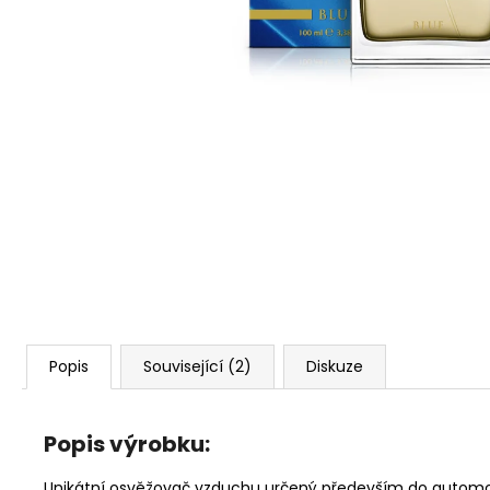
119 Kč
Popis
Související (2)
Diskuze
Popis výrobku:
Unikátní osvěžovač vzduchu určený především do automobil