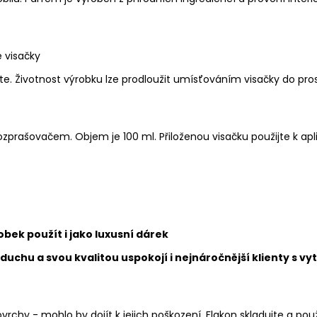
 visačky
ujte. Životnost výrobku lze prodloužit umísťováním visačky do 
ašovačem. Objem je 100 ml. Přiloženou visačku použijte k aplik
bek použít i jako luxusní dárek
duchu a svou kvalitou uspokojí i nejnáročnější klienty s 
ovrchy - mohlo by dojít k jejich poškození. Flakon skladujte a po