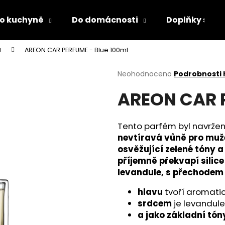
o kuchyně
Do domácnosti
Doplňky s LED
a
AREON CAR PERFUME - Blue 100ml
Co potřebujete najít?
Průměrné
Neohodnoceno
Podrobnosti
hodnocení
AREON CAR P
produktu
HLEDAT
je
0,0
z
Tento parfém byl navržen
5
Doporučujeme
nevtíravá vůně pro muže
hvězdiček.
osvěžující zelené tóny 
příjemně překvapí silic
levandule, s přechodem 
hlavu
tvoří aromati
srdcem
je levandul
a jako základní tón
PÁNEVNÍ PROLOŽKY SADA 3 KUSY
LÁHEV NA PITÍ 