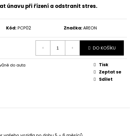
L
 únavu při řízení a odstranit stres.
Kód:
PCP02
Značka:
AREON
DO KOŠÍKU
Tisk
 vůně do auta
Zeptat se
Sdílet
ér vašeho vozidla po dobu 5 – 6 měsíců.