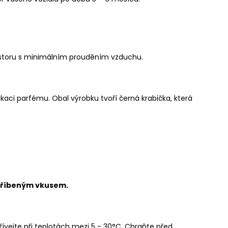
prostoru s minimálním prouděním vzduchu.
aci parfému. Obal výrobku tvoří černá krabička, která
vytříbeným vkusem.
užívejte při teplotách mezi 5 - 30°C. Chraňte před