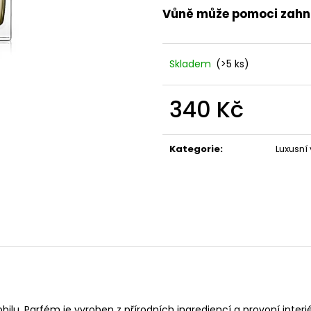
POUZDRU 1000M
67 Kč
Vůně může pomoci zahnat
219 Kč
Skladem
(>5 ks)
340 Kč
Měrná
cena:
Kategorie
:
Luxusní
u. Parfém je vyroben z přírodních ingrediencí a provoní interi