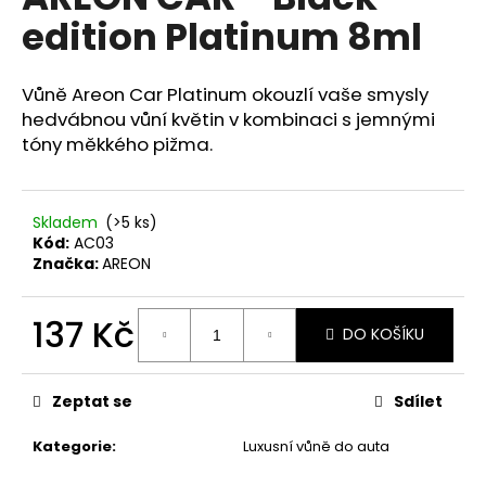
je
a
edition Platinum 8ml
0,0
z
j
5
í
hvězdiček.
Vůně Areon Car Platinum okouzlí vaše smysly
t
hedvábnou vůní květin v kombinaci s jemnými
?
tóny měkkého pižma.
Skladem
(>5 ks)
Kód:
AC03
HLEDAT
Značka:
AREON
137 Kč
DO KOŠÍKU
D
Měrná
o
cena:
p
Zeptat se
Sdílet
o
r
Kategorie
:
Luxusní vůně do auta
u