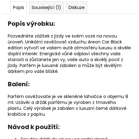
č
u
Popis
Související (1)
Diskuze
j
e
Popis výrobku:
m
e
Pozvedněte zážitek z jízdy ve svém voze na novou
úroveň. Unikátní osvěžovač vzduchu Areon Car Black
edition vytvoří ve vašem autě atmosféru luxusu a skvěle
LÁHEV
doplní interiér. Energická vůně odplaví všechny vaše
NA
starosti a zůstanete jen vy, vaše auto a skvělý pocit z
PITÍ
jízdy. Parfém je luxusně zabalen a může být skvělým
SKLENĚNÁ
dárkem pro vaše blízké.
V
OCHRANNÉM
Balení:
POUZDRU
1000ML
Parfém osvěžovače je ve skleněné lahvičce o objemu 8
219
ml. Uzávěr a držák parfému je vyroben z tmavého
Kč
plastu. Celý výrobek je zabalen v luxusní černé dárkové
krabičce z papíru.
Návod k použití: