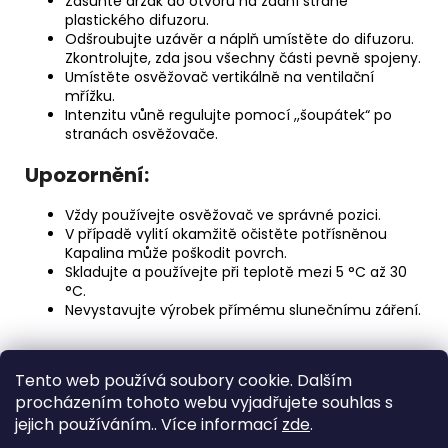
Zasuňte držák do otvoru na zadní straně
plastického difuzoru.
Odšroubujte uzávěr a náplň umístěte do difuzoru.
Zkontrolujte, zda jsou všechny části pevně spojeny.
Umístěte osvěžovač vertikálně na ventilační
mřížku.
Intenzitu vůně regulujte pomocí ,,šoupátek“ po
stranách osvěžovače.
Upozornění:
Vždy používejte osvěžovač ve správné pozici.
V případě vylití okamžitě očistěte potřísněnou
Kapalina může poškodit povrch.
Skladujte a používejte při teplotě mezi 5 °C až 30
°C.
Nevystavujte výrobek přímému slunečnímu záření.
Z
Tento web používá soubory cookie. Dalším
á
Medic Czech
procházením tohoto webu vyjadřujete souhlas s
p
jejich používáním.. Více informací
zde
.
a