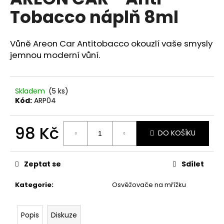
je
a
Tobacco náplň 8ml
0,0
z
j
5
í
hvězdiček.
Vůně Areon Car Antitobacco okouzlí vaše smysly
t
jemnou moderní vůní.
?
Skladem
(5 ks)
Kód:
ARP04
HLEDAT
98 Kč
DO KOŠÍKU
Měrná
cena:
D
Zeptat se
Sdílet
o
p
Kategorie
:
Osvěžovače na mřížku
o
r
u
Popis
Diskuze