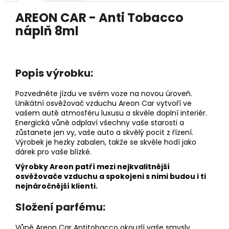
č
u
AREON CAR - Anti Tobacco
j
náplň 8ml
e
m
e
Popis výrobku:
PÁNEVNÍ
Pozvedněte jízdu ve svém voze na novou úroveň.
PROLOŽKY
Unikátní osvěžovač vzduchu Areon Car vytvoří ve
SADA
3
vašem autě atmosféru luxusu a skvěle doplní interiér.
KUSY
Energická vůně odplaví všechny vaše starosti a
zůstanete jen vy, vaše auto a skvělý pocit z řízení.
67
Výrobek je hezky zabalen, takže se skvěle hodí jako
Kč
dárek pro vaše blízké.
Výrobky Areon patří mezi nejkvalitnější
osvěžovače vzduchu a spokojeni s nimi budou i ti
nejnáročnější klienti.
Složení parfému:
Vůně Areon Car Antitobacco okouzlí vaše smysly