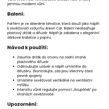
jemnou moderní vůní.
Balení:
Parfém je ve skleněné lahvičce, která slouží jako náplň
k osvěžovači vzduchu Areon Car. Balení neobsahuje
plastový držák a difuzér. Náplň je zabalena v elegantní
dárkové krabičce z papíru.
Návod k použití:
Zasuňte držák do otvoru na zadní straně
plastového difuzér
Odšroubujte uzávěr a náplň umístěte do
difuzéru. Zkontrolujte, zda jsou všechny části
pevně spojeny.
Umístěte osvěžovač vertikálně na ventilační
mřížku.
Intenzitu vůně regulujte pomocí ,,šoupátek“ po
stranách osvěžovače.
Upozornění: