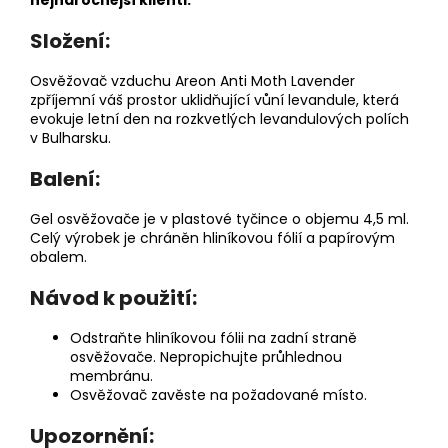
nejnáročnější klienti.
Složení:
Osvěžovač vzduchu Areon Anti Moth Lavender
zpříjemní váš prostor uklidňující vůní levandule, která
evokuje letní den na rozkvetlých levandulových polích
v Bulharsku.
Balení:
Gel osvěžovače je v plastové tyčince o objemu 4,5 ml.
Celý výrobek je chráněn hliníkovou fólií a papírovým
obalem.
Návod k použití:
Odstraňte hliníkovou fólii na zadní straně
osvěžovače. Nepropichujte průhlednou
membránu.
Osvěžovač zavěste na požadované místo.
Upozornění: