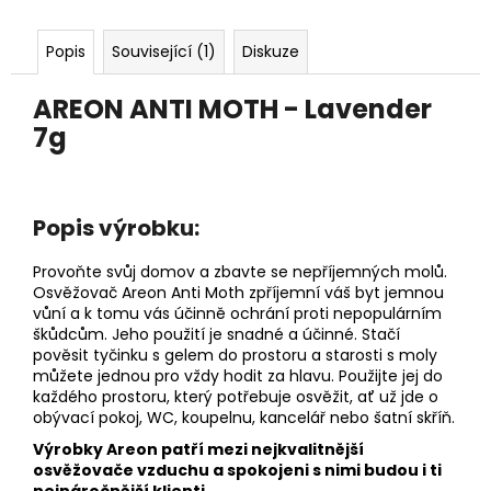
č
u
j
Popis
Související (1)
Diskuze
e
m
AREON ANTI MOTH - Lavender
e
7g
AREON
PERFUME
-
Popis výrobku:
BLACK
CRYSTAL
Provoňte svůj domov a zbavte se nepříjemných molů.
35ML
Osvěžovač Areon Anti Moth zpříjemní váš byt jemnou
91
vůní a k tomu vás účinně ochrání proti nepopulárním
Kč
škůdcům. Jeho použití je snadné a účinné. Stačí
pověsit tyčinku s gelem do prostoru a starosti s moly
můžete jednou pro vždy hodit za hlavu. Použijte jej do
každého prostoru, který potřebuje osvěžit, ať už jde o
obývací pokoj, WC, koupelnu, kancelář nebo šatní skříň.
Výrobky Areon patří mezi nejkvalitnější
osvěžovače vzduchu a spokojeni s nimi budou i ti