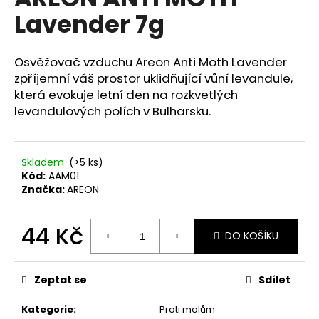
je
a
Lavender 7g
0,0
z
j
5
í
hvězdiček.
Osvěžovač vzduchu Areon Anti Moth Lavender
t
zpříjemní váš prostor uklidňující vůní levandule,
?
která evokuje letní den na rozkvetlých
levandulových polích v Bulharsku.
Skladem
(>5 ks)
HLEDAT
Kód:
AAM01
Značka:
AREON
D
44 Kč
DO KOŠÍKU
o
Měrná
p
cena:
o
Zeptat se
Sdílet
r
u
Kategorie
:
Proti molům